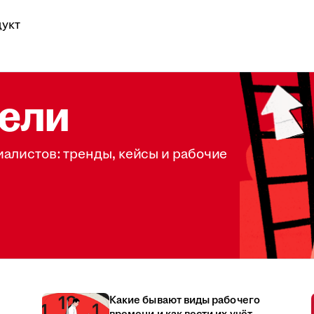
укт
ели
иалистов: тренды, кейсы и рабочие
Какие бывают виды рабочего