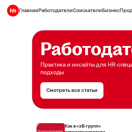
Главная
Работодатели
Соискатели
Бизнес
Прод
Работодат
Практика и инсайты для HR-спец
подходы
Смотреть все статьи
Как в «эВ-групп»