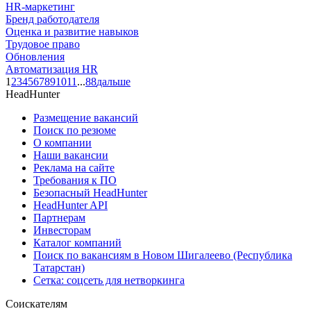
HR-маркетинг
Бренд работодателя
Оценка и развитие навыков
Трудовое право
Обновления
Автоматизация HR
1
2
3
4
5
6
7
8
9
10
11
...
88
дальше
HeadHunter
Размещение вакансий
Поиск по резюме
О компании
Наши вакансии
Реклама на сайте
Требования к ПО
Безопасный HeadHunter
HeadHunter API
Партнерам
Инвесторам
Каталог компаний
Поиск по вакансиям в Новом Шигалеево (Республика
Татарстан)
Сетка: соцсеть для нетворкинга
Соискателям