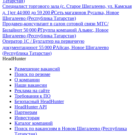
Татарстан)
Специалист торгового зала (с. Старое Шигалеево, ул. Камская
д. 1)
от
44 000
до
59 200
₽
Сеть магазинов Русалка, Новое
Шигалеево (Республика Татарстан)
Продавец-консультант в салон сотовой связи МТС/
Билайн
от
50 000
₽
Группа компаний Альянс, Новое
Шигалеево (Республика Татарстан)
Оператор 1С / Бухгалтер на первичную
документацию
от
55 000
₽
Айсан, Новое Шигалеево
(Республика Татарстан)
HeadHunter
Размещение вакансий
Поиск по резюме
О компании
Наши вакансии
Реклама на сайте
Требования к ПО
Безопасный HeadHunter
HeadHunter API
Партнерам
Инвесторам
Каталог компаний
Поиск по вакансиям в Новом Шигалеево (Республика
Татарстан)