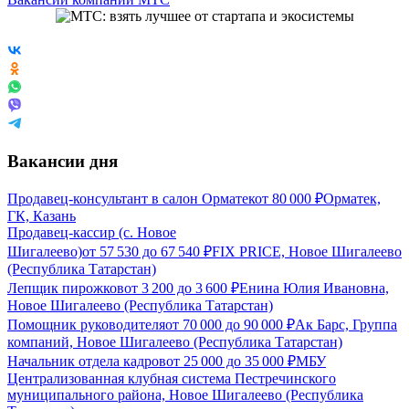
Вакансии дня
Продавец-консультант в салон Орматек
от
80 000
₽
Орматек,
ГК, Казань
Продавец-кассир (с. Новое
Шигалеево)
от
57 530
до
67 540
₽
FIX PRICE, Новое Шигалеево
(Республика Татарстан)
Лепщик пирожков
от
3 200
до
3 600
₽
Енина Юлия Ивановна,
Новое Шигалеево (Республика Татарстан)
Помощник руководителя
от
70 000
до
90 000
₽
Ак Барс, Группа
компаний, Новое Шигалеево (Республика Татарстан)
Начальник отдела кадров
от
25 000
до
35 000
₽
МБУ
Централизованная клубная система Пестречинского
муниципального района, Новое Шигалеево (Республика