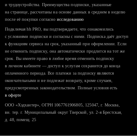
тратите много времени на поиск и вручную поднимаете
и трудоустройства. Преимущества подписки, указанные
резюме
на странице, рассчитаны на основе данных в среднем в неделю
после её покупки согласно
хотите сравнить себя с конкурентами и оценить шансы
исследованию
Подключая hh PRO, вы подтверждаете, что ознакомились
с условиями подписки и согласны с ними. Подписка даёт доступ
к функциям сервиса на срок, указанный при оформлении. Если
не отменить подписку, она автоматически продлится на тот же
срок. Вы имеете право в любое время отменить подписку
в личном кабинете — доступ к услугам сохранится до конца
оплаченного периода. Все платежи за подписку являются
окончательными и не подлежат возврату, кроме случаев,
предусмотренных законодательством. Полные условия есть
в оферте
ООО «Хэдхантер», ОГРН 1067761906805, 125047, г. Москва,
вн. тер. г. Муниципальный округ Тверской, ул. 2-я Брестская,
д. 48, помещ. 25